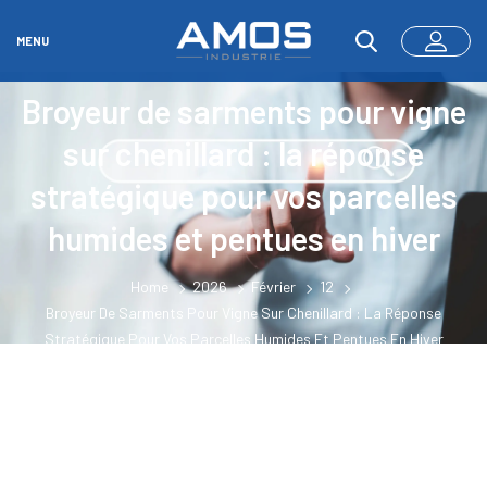
MENU
Broyeur de sarments pour vigne
sur chenillard : la réponse
stratégique pour vos parcelles
humides et pentues en hiver
Home
2026
Février
12
Broyeur De Sarments Pour Vigne Sur Chenillard : La Réponse
Stratégique Pour Vos Parcelles Humides Et Pentues En Hiver