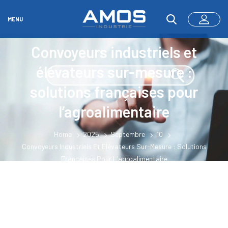
MENU
Convoyeurs industriels et
élévateurs sur-mesure :
solutions françaises pour
l’agroalimentaire
Home
2025
Septembre
10
Convoyeurs Industriels Et Élévateurs Sur-Mesure : Solutions
Françaises Pour L’agroalimentaire