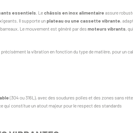
ants essentiels
. Le
châssis en inox alimentaire
assure robust
xigeants. Il supporte un
plateau ou une cassette vibrante
, adap
é de barreaux. Le mouvement est généré par des
moteurs vibrants
, qu
 précisément la vibration en fonction du type de matière, pour un ca
able
(304 ou 316L), avec des soudures polies et des zones sans réte
e qui constitue un atout majeur pour le respect des standards