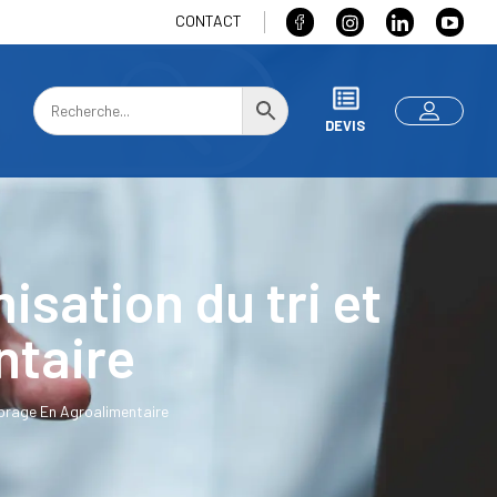
CONTACT
DEVIS
isation du tri et
ntaire
librage En Agroalimentaire