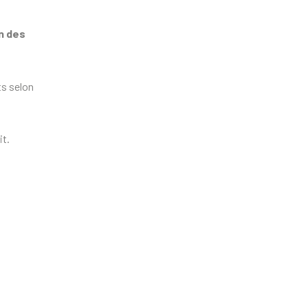
n des
ts selon
it.