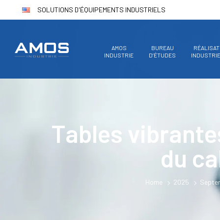
SOLUTIONS D'ÉQUIPEMENTS INDUSTRIELS
AMOS
BUREAU
RÉALISAT
INDUSTRIE
D’ÉTUDES
INDUSTRI
Tables vibrantes
du ca
Home
2025
Septe