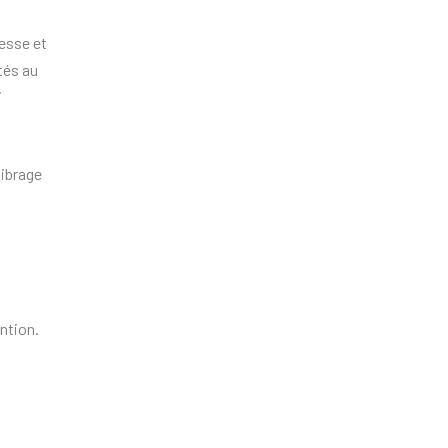
esse et
tés au
i
librage
ntion.