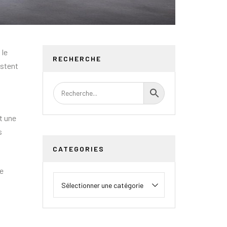
 le
RECHERCHE
estent
t une
s
CATEGORIES
le