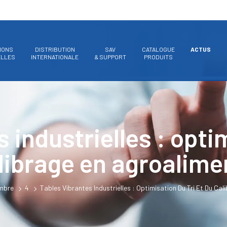
IONS
DISTRIBUTION
SAV
CATALOGUE
ACTUS
ELLES
INTERNATIONALE
& SUPPORT
PRODUITS
 industrielles : optim
librage en agroalime
mbre
4
Tables Vibrantes Industrielles : Optimisation Du Tri Et Du Ca