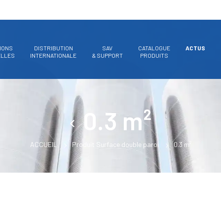
IONS
DISTRIBUTION
SAV
CATALOGUE
ACTUS
ELLES
INTERNATIONALE
& SUPPORT
PRODUITS
0.3 m²
ACCUEIL
Produit Surface double paroi
0.3 m²