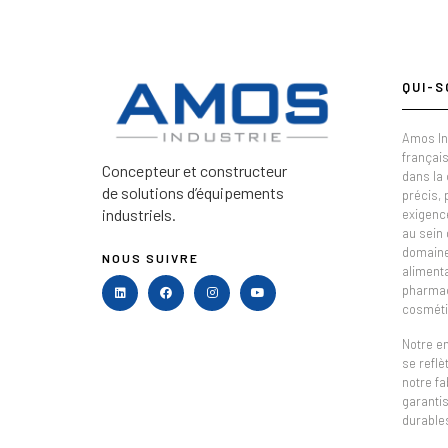
QUI-S
Amos In
français
Concepteur et constructeur
dans la
de solutions d’équipements
précis,
industriels.
exigenc
au sein 
domaine 
NOUS SUIVRE
alimenta
pharmac
cosméti
Notre e
se refl
notre fa
garantis
durable