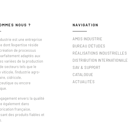
OMMES NOUS ?
NAVIGATION
AMOS INDUSTRIE
dustrie est une entreprise
e dont l'expertise réside
BUREAU D'ÉTUDES
 création de processus
RÉALISATIONS INDUSTRIELLES
 parfaitement adaptés aux
DISTRIBUTION INTERNATIONALE
es variées de la production
de secteurs tels que le
SAV & SUPPORT
viticole, l'industrie agro-
CATALOGUE
ire, cidricole,
ACTUALITÉS
eutique ou encore
que.
ngagement envers la qualité
ète également dans
brication française,
sant des produits fiables et
s.