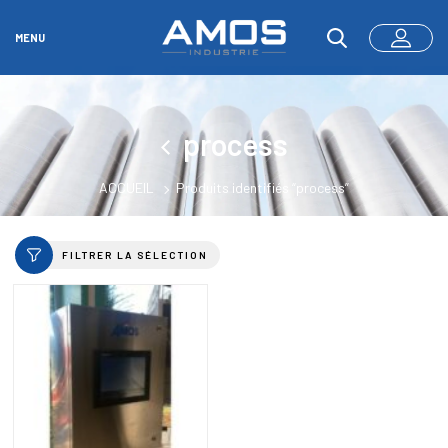
MENU
process
ACCUEIL
Produits identifiés “process”
FILTRER LA SÉLECTION