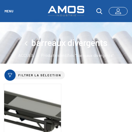
MENU
barreaux divergents
ACCUEIL
Produits identifiés “barreaux divergents”
FILTRER LA SÉLECTION