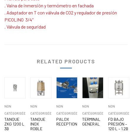
. Vaina de inmersión y termómetro en fachada
. Adaptador en T con válvula de CO2 y regulador de presión
PICOLINO 3/4″
. Válvula de seguridad
RELATED PRODUCTS
NON
NON
NON
NON
NON
CATÉGORISÉE
CATÉGORISÉE
CATÉGORISÉE
CATÉGORISÉE
CATÉGORISÉE
TANQUE
TANQUE
PALOX
TERMINAL
FD BAJO
ZKG 1200 L
INOX
RECEPTION
GENERAL
PRESIÓN –
3B
ROBLE
120 L – 1.2B