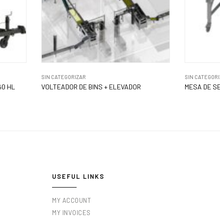
SIN CATEGORIZAR
SIN CATEGOR
60 HL
VOLTEADOR DE BINS + ELEVADOR
MESA DE S
USEFUL LINKS
MY ACCOUNT
MY INVOICES