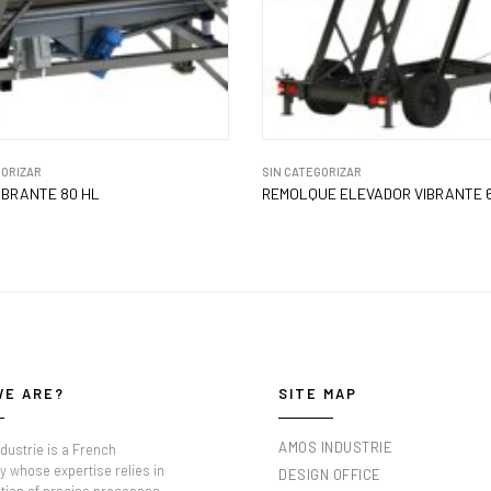
GORIZAR
SIN CATEGORIZAR
IBRANTE 80 HL
REMOLQUE ELEVADOR VIBRANTE 
WE ARE?
SITE MAP
AMOS INDUSTRIE
dustrie is a French
 whose expertise relies in
DESIGN OFFICE
tion of precise processes,