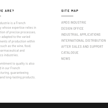
WE ARE?
SITE MAP
AMOS INDUSTRIE
dustrie is a French
 whose expertise relies in
DESIGN OFFICE
tion of precise processes,
INDUSTRIAL APPLICATIONS
y adapted to the varied
INTERNATIONAL DISTRIBUTION
ments of production within
such as the wine, food,
AFTER SALES AND SUPPORT
pharmaceutical and
CATALOGUE
cs industries.
NEWS
itment to quality is also
d in our French
turing, guaranteeing
 and long-lasting products.