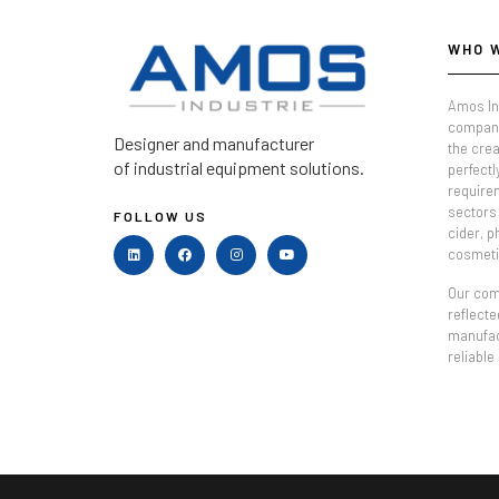
WHO 
Amos In
company
Designer and manufacturer
the crea
of industrial equipment solutions.
perfectl
require
sectors 
FOLLOW US
cider, 
cosmeti
Our comm
reflecte
manufac
reliable