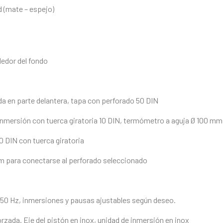
 (mate – espejo)
dedor del fondo
a en parte delantera, tapa con perforado 50 DIN
inmersión con tuerca giratoria 10 DIN, termómetro a aguja Ø 100 mm
0 DIN con tuerca giratoria
m para conectarse al perforado seleccionado
, 50 Hz, inmersiones y pausas ajustables según deseo.
orzada. Eje del pistón en inox, unidad de inmersión en inox