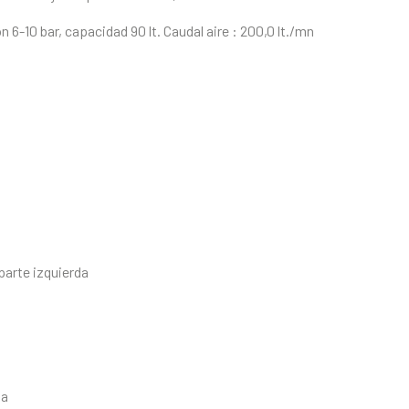
n 6-10 bar, capacidad 90 lt. Caudal aire : 200,0 lt./mn
parte izquierda
da