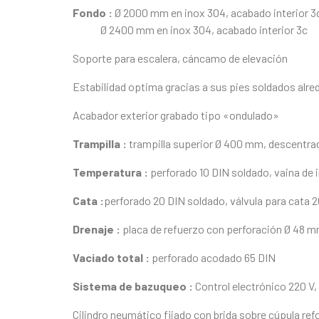
Fondo :
Ø 2000 mm en inox 304, acabado interior 3d
Ø 2400 mm en inox 304, acabado interior 3c
Soporte para escalera, cáncamo de elevación
Estabilidad optima gracias a sus pies soldados alre
Acabador exterior grabado tipo «ondulado»
Trampilla :
trampilla superior Ø 400 mm, descentrad
Temperatura :
perforado 10 DIN soldado, vaina de 
Cata :
perforado 20 DIN soldado, válvula para cata 2
Drenaje :
placa de refuerzo con perforación Ø 48 m
Vaciado total :
perforado acodado 65 DIN
Sistema de bazuqueo :
Control electrónico 220 V
Cilindro neumático fijado con brida sobre cúpula ref