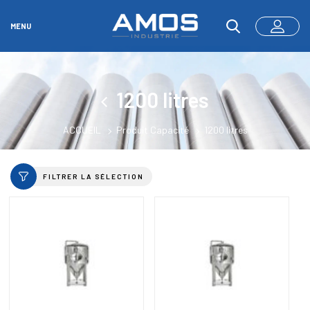
MENU
1200 litres
ACCUEIL
Produit Capacité
1200 litres
FILTRER LA SÉLECTION