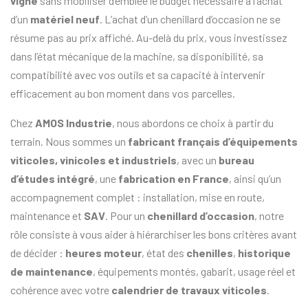
vigne
sans mobiliser d’emblée le budget nécessaire à l’achat
d’un
matériel neuf
. L’achat d’un chenillard d’occasion ne se
résume pas au prix affiché. Au-delà du prix, vous investissez
dans l’état mécanique de la machine, sa disponibilité, sa
compatibilité avec vos outils et sa capacité à intervenir
efficacement au bon moment dans vos parcelles.
Chez
AMOS Industrie
, nous abordons ce choix à partir du
terrain. Nous sommes un
fabricant français d’équipements
viticoles, vinicoles et industriels
, avec un
bureau
d’études intégré
, une
fabrication en France
, ainsi qu’un
accompagnement complet : installation, mise en route,
maintenance et
SAV
. Pour un
chenillard d’occasion
, notre
rôle consiste à vous aider à hiérarchiser les bons critères avant
de décider :
heures moteur
, état des
chenilles
,
historique
de maintenance
, équipements montés, gabarit, usage réel et
cohérence avec votre
calendrier de travaux viticoles
.