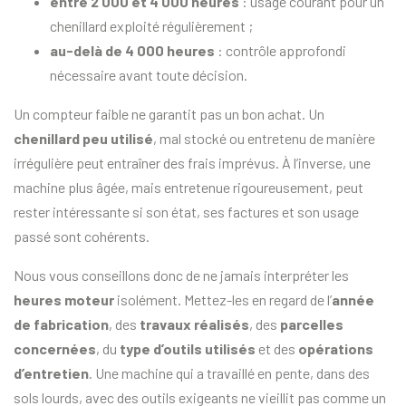
entre 2 000 et 4 000 heures
: usage courant pour un
chenillard exploité régulièrement ;
au-delà de 4 000 heures
: contrôle approfondi
nécessaire avant toute décision.
Un compteur faible ne garantit pas un bon achat. Un
chenillard peu utilisé
, mal stocké ou entretenu de manière
irrégulière peut entraîner des frais imprévus. À l’inverse, une
machine plus âgée, mais entretenue rigoureusement, peut
rester intéressante si son état, ses factures et son usage
passé sont cohérents.
Nous vous conseillons donc de ne jamais interpréter les
heures moteur
isolément. Mettez-les en regard de l’
année
de fabrication
, des
travaux réalisés
, des
parcelles
concernées
, du
type d’outils utilisés
et des
opérations
d’entretien
. Une machine qui a travaillé en pente, dans des
sols lourds, avec des outils exigeants ne vieillit pas comme un