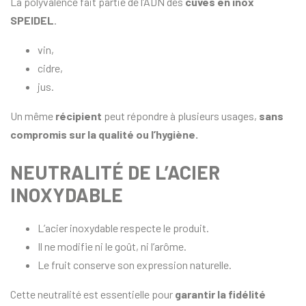
La polyvalence fait partie de l’ADN des
cuves en inox
SPEIDEL
.
vin,
cidre,
jus.
Un même
récipient
peut répondre à plusieurs usages,
sans
compromis sur la qualité ou l’hygiène.
NEUTRALITÉ DE L’ACIER
INOXYDABLE
L’acier inoxydable respecte le produit.
Il ne modifie ni le goût, ni l’arôme.
Le fruit conserve son expression naturelle.
Cette neutralité est essentielle pour
garantir la fidélité