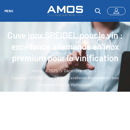
MENU
Cuve inox SPEIDEL pour le vin :
excellence allemande en inox
premium pour la vinification
Home
2025
Décembre
14
Cuve Inox SPEIDEL Pour Le Vin : Excellence Allemande En Inox
Premium Pour La Vinification