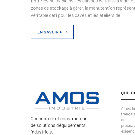
Entre les palox pleins, les caisses de fruits à vider et
zones de stockage à gérer, la manutention représen
véritable défi pour les caves et les ateliers de
EN SAVOIR +
QUI-S
Amos In
français
Concepteur et constructeur
dans la
de solutions d’équipements
précis,
industriels.
exigenc