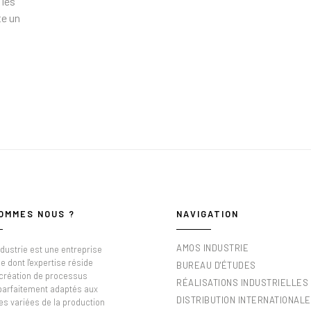
 les
te un
OMMES NOUS ?
NAVIGATION
AMOS INDUSTRIE
dustrie est une entreprise
e dont l'expertise réside
BUREAU D'ÉTUDES
 création de processus
RÉALISATIONS INDUSTRIELLES
 parfaitement adaptés aux
DISTRIBUTION INTERNATIONALE
es variées de la production