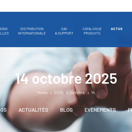
IONS
DISTRIBUTION
SAV
CATALOGUE
ACTUS
ELLES
INTERNATIONALE
& SUPPORT
PRODUITS
14 octobre 2025
Home
2025
Octobre
14
OGS
ACTUALITÉS
BLOG
EVÈNEMENTS
P