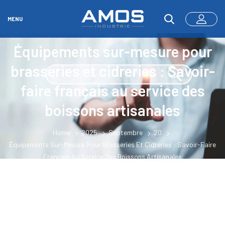
MENU
Équipements sur-mesure pour
brasseries et cidreries : Savoir-
faire français au service des
boissons artisanales
Home
2025
Septembre
20
Équipements Sur-Mesure Pour Brasseries Et Cidreries : Savoir-Faire
Français Au Service Des Boissons Artisanales