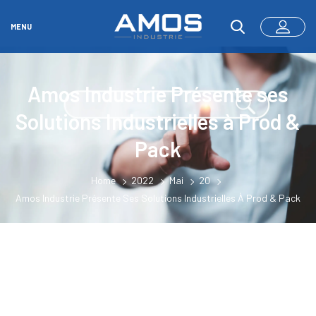
MENU
Amos Industrie Présente ses
Solutions Industrielles à Prod &
Pack
Home
2022
Mai
20
Amos Industrie Présente Ses Solutions Industrielles À Prod & Pack