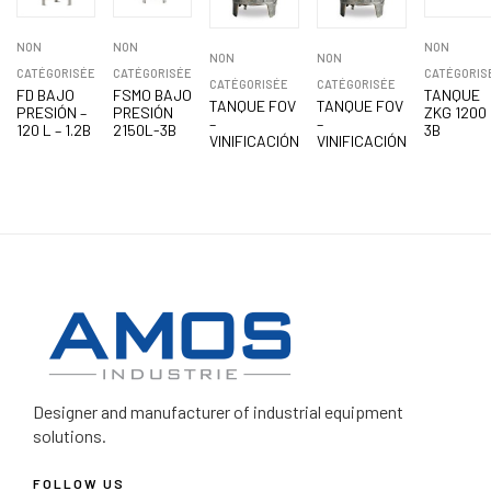
NON
NON
NON
NON
NON
CATÉGORISÉE
CATÉGORISÉE
CATÉGORIS
CATÉGORISÉE
CATÉGORISÉE
FD BAJO
FSMO BAJO
TANQUE
TANQUE FOV
TANQUE FOV
PRESIÓN –
PRESIÓN
ZKG 1200 
–
–
120 L – 1.2B
2150L-3B
3B
VINIFICACIÓN
VINIFICACIÓN
Designer and manufacturer
of industrial equipment
solutions.
FOLLOW US