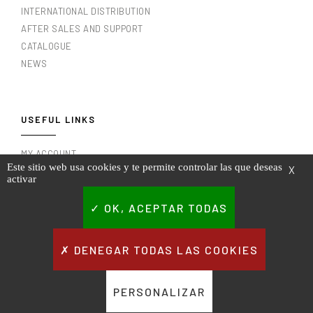
INTERNATIONAL DISTRIBUTION
AFTER SALES AND SUPPORT
CATALOGUE
NEWS
USEFUL LINKS
MY ACCOUNT
Este sitio web usa cookies y te permite controlar las que deseas
X
MY INVOICES
activar
LEGAL NOTICE
TERMS AND CONDITIONS OF USE
OK, ACEPTAR TODAS
PRIVACY POLICY
CONTACT
DENEGAR TODAS LAS COOKIES
PERSONALIZAR
AMOS INDUSTRIE Copyright @2023. All rights reserved.