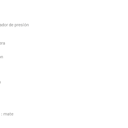
lador de presión
era
ón
n
a : mate