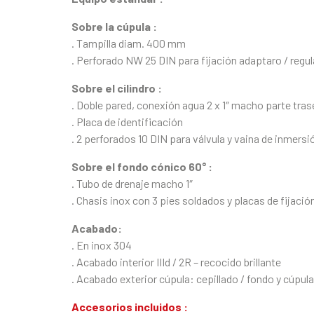
Sobre la cúpula :
. Tampilla diam. 400 mm
. Perforado NW 25 DIN para fijación adaptaro / regu
Sobre el cilindro :
. Doble pared, conexión agua 2 x 1″ macho parte tras
. Placa de identificación
. 2 perforados 10 DIN para válvula y vaina de inmersi
Sobre el fondo cónico 60° :
. Tubo de drenaje macho 1″
. Chasis inox con 3 pies soldados y placas de fijació
Acabado:
. En inox 304
. Acabado interior IIId / 2R – recocido brillante
. Acabado exterior cúpula: cepillado / fondo y cúpul
Accesorios incluidos :