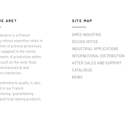
WE ARE?
SITE MAP
AMOS INDUSTRIE
dustrie is a French
 whose expertise relies in
DESIGN OFFICE
tion of precise processes,
INDUSTRIAL APPLICATIONS
y adapted to the varied
INTERNATIONAL DISTRIBUTION
ments of production within
such as the wine, food,
AFTER SALES AND SUPPORT
pharmaceutical and
CATALOGUE
cs industries.
NEWS
itment to quality is also
d in our French
turing, guaranteeing
 and long-lasting products.