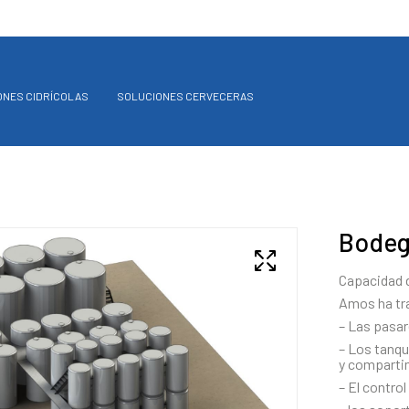
ONES CIDRÍCOLAS
SOLUCIONES CERVECERAS
Bodeg
Capacidad d
Amos ha tra
– Las pasar
– Los tanqu
y comparti
– El control