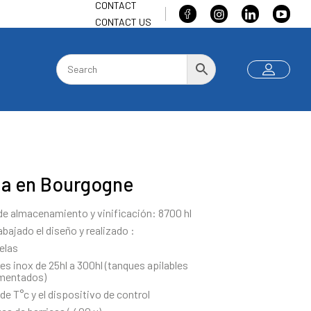
CONTACT
CONTACT US
a en Bourgogne
e almacenamiento y vinificación: 8700 hl
bajado el diseño y realizado :
elas
es inox de 25hl a 300hl (tanques apilables
mentados)
 de T°c y el dispositivo de control