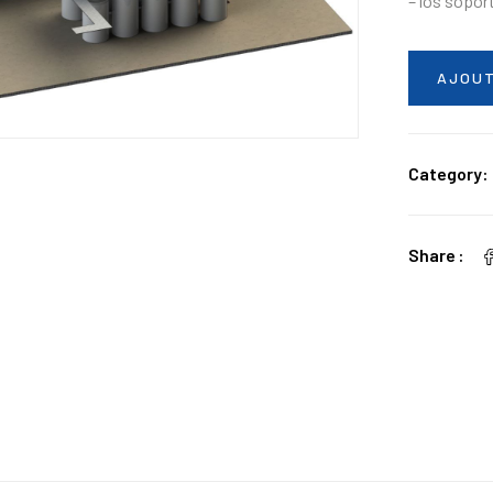
– los soport
AJOUT
Category:
Share