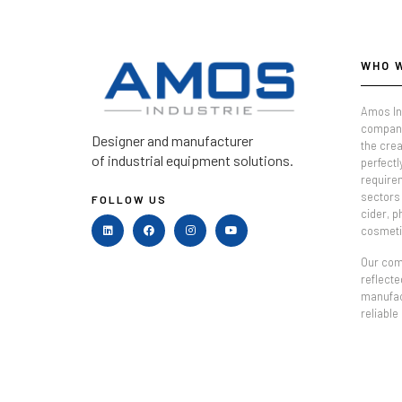
WHO 
Amos In
company
Designer and manufacturer
the crea
of industrial equipment solutions.
perfectl
require
sectors 
FOLLOW US
cider, 
cosmeti
Our comm
reflecte
manufac
reliable