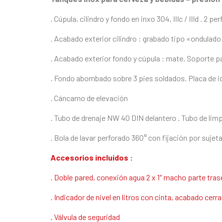
. Cúpula, cilindro y fondo en inxo 304, IIIc / IIId . 2 
. Acabado exterior cilindro : grabado tipo «ondula
. Acabado exterior fondo y cúpula : mate. Soporte p
. Fondo abombado sobre 3 pies soldados. Placa de i
. Cáncamo de elevación
. Tubo de drenaje NW 40 DIN delantero . Tubo de l
. Bola de lavar perforado 360° con fijación por sujet
Accesorios incluidos :
. Doble pared, conexión agua 2 x 1″ macho parte tras
. Indicador de nivel en litros con cinta, acabado cerr
. Válvula de seguridad