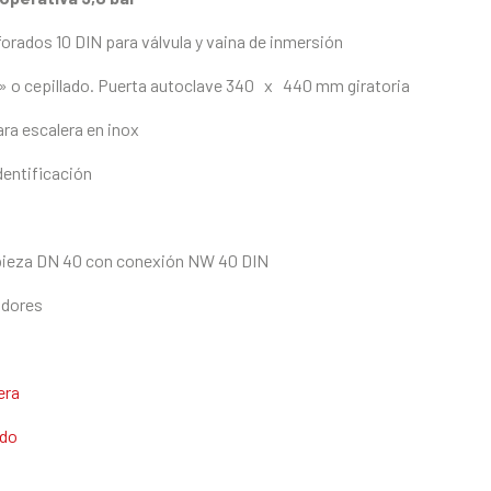
perforados 10 DIN para válvula y vaina de inmersión
do» o cepillado. Puerta autoclave 340 x 440 mm giratoria
ara escalera en inox
dentificación
impieza DN 40 con conexión NW 40 DIN
adores
era
ado