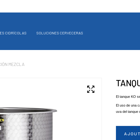
ES CIDRÍCOLAS
SOLUCIONES CERVECERAS
CIÓN MEZCLA
TANQU
El tanque KO se 
El uso de una ca
uva del tanque 
AJOUT