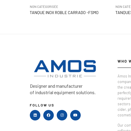
NON CATÉGORISÉE
NON CATÉ
TANQUE INOX ROBLE CARRADO -FSMO
TANQUES
WHO 
Amos In
company
Designer and manufacturer
the crea
of industrial equipment solutions.
perfectl
require
sectors 
FOLLOW US
cider, 
cosmeti
Our comm
reflecte