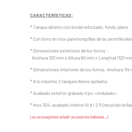
CARACTERÍSTICAS:
* Tanque abierto con borde reforzado, fondo plano
* Con forro en inox para horquillas de la carretilla ele
* Dimensiones exteriores de los forros :
Anchura 120 mm x Altura 60 mm x Longitud 1120 m
* Dimensiones interiores de los forros: Anchura 11
* A lo máximo 2 tanques llenos apilados
* Acabado exterior grabado tipo «ondulado»
* Inox 304, acabado interior III d / 2 R (recocido brilla
Les aconsejamos añadir accesorios (válvulas…)