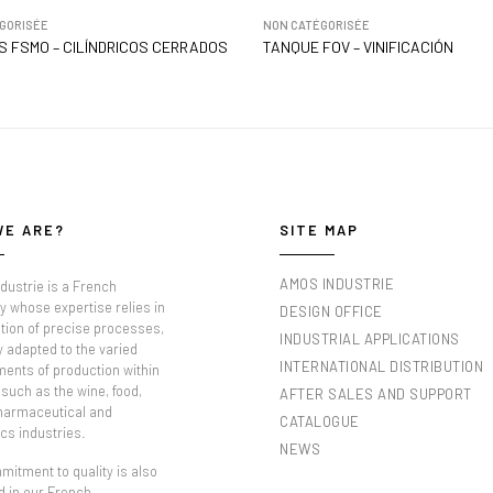
GORISÉE
NON CATÉGORISÉE
 FSMO – CILÍNDRICOS CERRADOS
TANQUE FOV – VINIFICACIÓN
WE ARE?
SITE MAP
AMOS INDUSTRIE
dustrie is a French
 whose expertise relies in
DESIGN OFFICE
tion of precise processes,
INDUSTRIAL APPLICATIONS
y adapted to the varied
INTERNATIONAL DISTRIBUTION
ments of production within
such as the wine, food,
AFTER SALES AND SUPPORT
pharmaceutical and
CATALOGUE
cs industries.
NEWS
itment to quality is also
d in our French