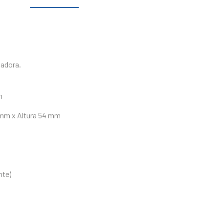
vadora.
m
4 mm x Altura 54 mm
nte)