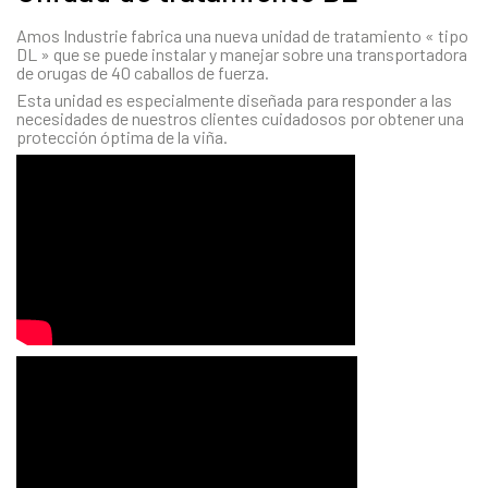
Amos Industrie fabrica una nueva unidad de tratamiento « tipo
DL » que se puede instalar y manejar sobre una transportadora
de orugas de 40 caballos de fuerza.
Esta unidad es especialmente diseñada para responder a las
necesidades de nuestros clientes cuidadosos por obtener una
protección óptima de la viña.