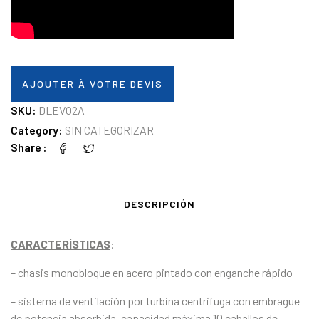
AJOUTER À VOTRE DEVIS
SKU:
DLEVO2A
Category:
SIN CATEGORIZAR
Share
DESCRIPCIÓN
CARACTERÍSTICAS
:
– chasis monobloque en acero pintado con enganche rápido
– sistema de ventilación por turbina centrifuga con embrague
de potencia absorbida, capacidad máxima 10 caballos de