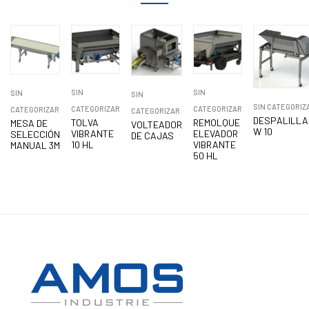
SIN
SIN
SIN
SIN
SIN CATEGORIZ
CATEGORIZAR
CATEGORIZAR
CATEGORIZAR
CATEGORIZAR
DESPALILL
TOLVA
REMOLQUE
MESA DE
VOLTEADOR
W 10
VIBRANTE
ELEVADOR
SELECCIÓN
DE CAJAS
10 HL
VIBRANTE
MANUAL 3M
50 HL