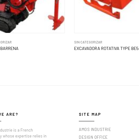
GORIZAR
SIN CATEGORIZAR
 BARRENA
EXCAVADORA ROTATIVA TYPE BE5
WE ARE?
SITE MAP
AMOS INDUSTRIE
dustrie is a French
 whose expertise relies in
DESIGN OFFICE