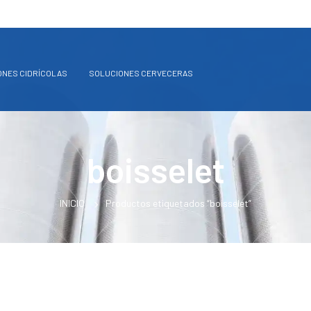
ONES CIDRÍCOLAS
SOLUCIONES CERVECERAS
boisselet
INICIO
Productos etiquetados “boisselet”