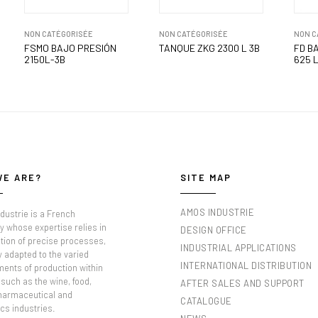
NON CATÉGORISÉE
NON CATÉGORISÉE
NON C
FSMO BAJO PRESIÓN
TANQUE ZKG 2300 L 3B
FD B
2150L-3B
625 L
WE ARE?
SITE MAP
AMOS INDUSTRIE
dustrie is a French
 whose expertise relies in
DESIGN OFFICE
tion of precise processes,
INDUSTRIAL APPLICATIONS
y adapted to the varied
INTERNATIONAL DISTRIBUTION
ments of production within
such as the wine, food,
AFTER SALES AND SUPPORT
pharmaceutical and
CATALOGUE
cs industries.