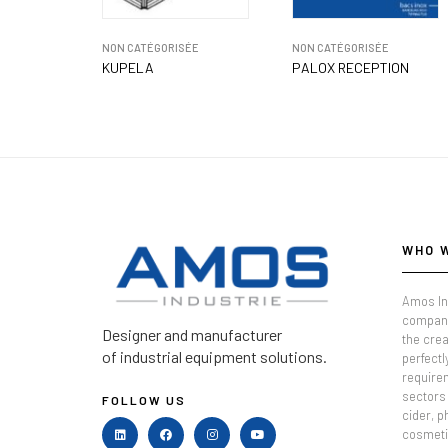
NON CATÉGORISÉE
NON CATÉGORISÉE
KUPELA
PALOX RECEPTION
WHO 
Amos In
company
Designer and manufacturer
the crea
of industrial equipment solutions.
perfectl
require
sectors 
FOLLOW US
cider, 
cosmeti