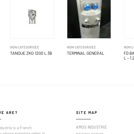
NON CATÉGORISÉE
NON CATÉGORISÉE
NON C
TANQUE ZKG 1200 L 3B
TERMINAL GENERAL
FD B
L – 1.
WE ARE?
SITE MAP
AMOS INDUSTRIE
dustrie is a French
 whose expertise relies in