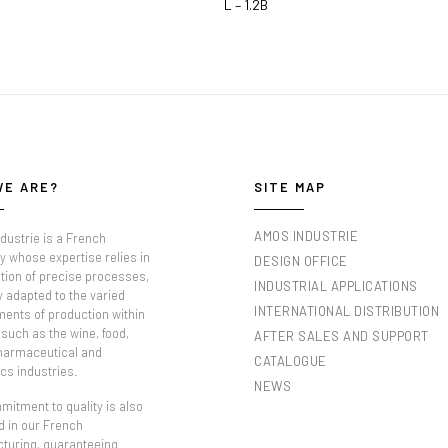
L – 1.2B
WE ARE?
SITE MAP
AMOS INDUSTRIE
dustrie is a French
 whose expertise relies in
DESIGN OFFICE
tion of precise processes,
INDUSTRIAL APPLICATIONS
y adapted to the varied
INTERNATIONAL DISTRIBUTION
ments of production within
such as the wine, food,
AFTER SALES AND SUPPORT
pharmaceutical and
CATALOGUE
cs industries.
NEWS
itment to quality is also
d in our French
turing, guaranteeing