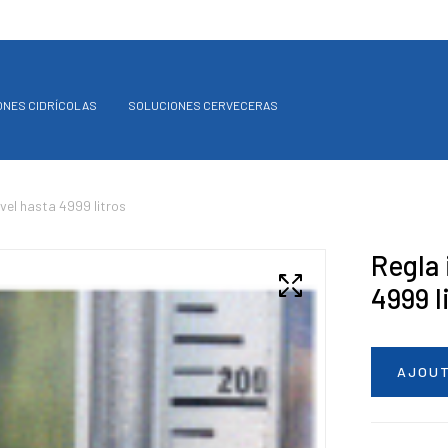
ONES CIDRÍCOLAS
SOLUCIONES CERVECERAS
vel hasta 4999 litros
Regla 
4999 l
AJOUT