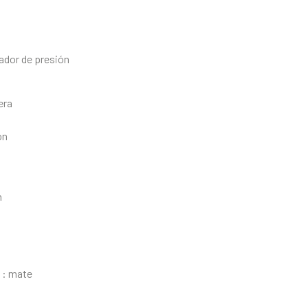
lador de presión
era
ón
n
a : mate