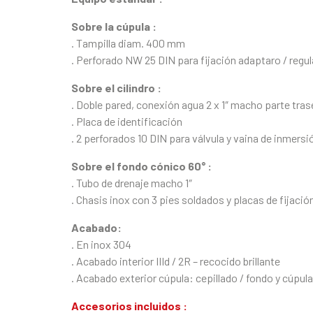
Sobre la cúpula :
. Tampilla diam. 400 mm
. Perforado NW 25 DIN para fijación adaptaro / regu
Sobre el cilindro :
. Doble pared, conexión agua 2 x 1″ macho parte tras
. Placa de identificación
. 2 perforados 10 DIN para válvula y vaina de inmersi
Sobre el fondo cónico 60° :
. Tubo de drenaje macho 1″
. Chasis inox con 3 pies soldados y placas de fijació
Acabado:
. En inox 304
. Acabado interior IIId / 2R – recocido brillante
. Acabado exterior cúpula: cepillado / fondo y cúpul
Accesorios incluidos :