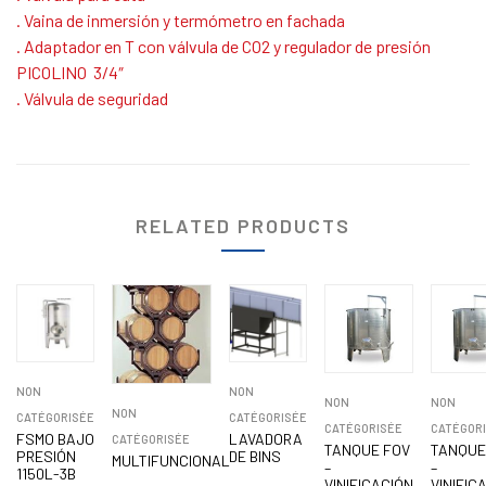
. Vaina de inmersión y termómetro en fachada
. Adaptador en T con válvula de CO2 y regulador de presión
PICOLINO 3/4″
. Válvula de seguridad
RELATED PRODUCTS
NON
NON
NON
NON
NON
CATÉGORISÉE
CATÉGORISÉE
CATÉGORISÉE
CATÉGOR
FSMO BAJO
LAVADORA
CATÉGORISÉE
TANQUE FOV
TANQUE
PRESIÓN
DE BINS
MULTIFUNCIONAL
–
–
1150L-3B
VINIFICACIÓN
VINIFIC