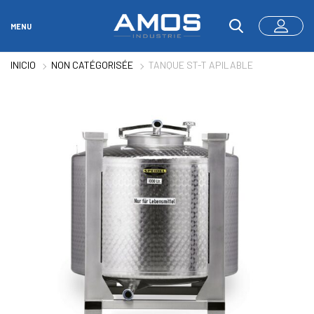
MENU
INICIO
NON CATÉGORISÉE
TANQUE ST-T APILABLE