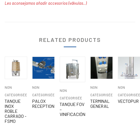
Les aconsejamos añadir accesorios (válvulas..)
RELATED PRODUCTS
NON
NON
NON
NON
NON
CATÉGORISÉE
CATÉGORISÉE
CATÉGORISÉE
CATÉGORISÉ
CATÉGORISÉE
TANQUE
PALOX
TERMINAL
VECTOPUR
TANQUE FOV
INOX
RECEPTION
GENERAL
–
ROBLE
VINIFICACIÓN
CARRADO -
FSMO