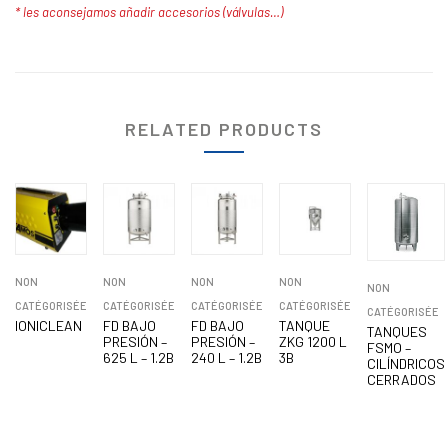
* les aconsejamos añadir accesorios (válvulas…)
RELATED PRODUCTS
NON
NON
NON
NON
NON
CATÉGORISÉE
CATÉGORISÉE
CATÉGORISÉE
CATÉGORISÉE
CATÉGORISÉE
IONICLEAN
FD BAJO
FD BAJO
TANQUE
TANQUES
PRESIÓN –
PRESIÓN –
ZKG 1200 L
FSMO –
625 L – 1.2B
240 L – 1.2B
3B
CILÍNDRICOS
CERRADOS