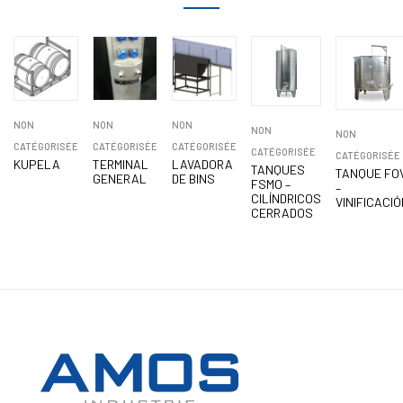
NON
NON
NON
NON
NON
CATÉGORISÉE
CATÉGORISÉE
CATÉGORISÉE
CATÉGORISÉE
CATÉGORISÉE
KUPELA
TERMINAL
LAVADORA
TANQUES
TANQUE FO
GENERAL
DE BINS
FSMO –
–
CILÍNDRICOS
VINIFICACIÓ
CERRADOS